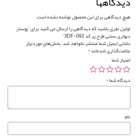
یدگاهها
0
تومان
0 متر مربع
یچ دیدگاهی برای این محصول نوشته نشده است.
ولین نفری باشید که دیدگاهی را ارسال می کنید برای “پوستر
واری سنتی طرح پر کد 3DF-092”
شانی ایمیل شما منتشر نخواهد شد.
بخش‌های موردنیاز
لامت‌گذاری شده‌اند
*
رزرو
صب
متیاز شما
*
وستر
واری
یدگاه شما
*
*
ام