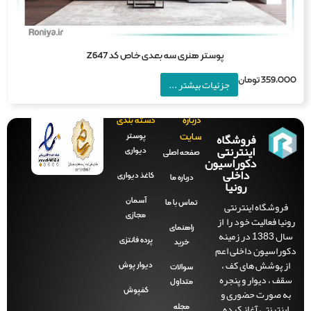
پوستر هنری سه بعدی خاص کد Z647
359,0
تومان
جزئیات بیشتر ...
درباره
دسته بندی
فروشگاه
پوستر
سایت
اینترنتی
دیواری
صفحه‌ اصلی
دکوراسیون
داخلی
کاغذ دیواری
درباره ما
رونیا
آسمان
فروشگاه اینترنتی
تماس با ما
مجازی
نیا فعالیت خود را از
راهنمای
سال 1383 در زمینه
پرده فانتزی
خرید
وراسیون داخلی اعم
ز پوشش های کف ،
دیوار پوش
سوالات
قف ، دیوار و پنجره
متداول
ه صورت حضوری و
کفپوش
اینترنتی آغاز کرده
مجله