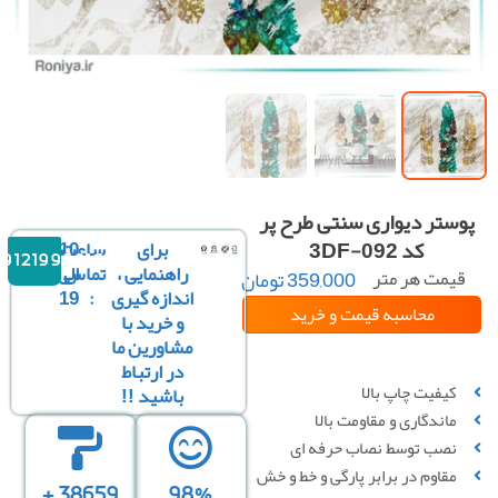
ستر دیواری سنتی طرح پر
کد 3DF-092
برای
ساعت
10
09121996816
راهنمایی ،
تماس
الی
یمت هر متر
359,000
تومان
مربع :
اندازه گیری
:
19
محاسبه قیمت
و خرید
و خرید با
مشاورین ما
سفارشی سازی تصویر
در ارتباط
کیفیت چاپ بالا
باشید !!
ماندگاری و مقاومت بالا
نصب توسط نصاب حرفه ای
مقاوم در برابر پارگی و خط‌ و خش
38659 +
98%