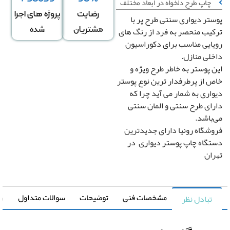
چاپ طرح دلخواه در ابعاد مختلف
رضایت
پروژه های اجرا
تر دیواری سنتی طرح پر با
عرض
ارتفاع
↕
*
یب منحصر به فرد از رنگ های
مشتریان
شده
دیوار
دیوار
ایی مناسب برای دکوراسیون
لی منازل.
 پوستر به خاطر طرح ویژه و
دگی در عرض
کشیدگی در ارتفاع
+
-
+
 از پرطرفدار ترین نوع پوستر
اری به شمار می آید چرا که
ای طرح سنتی و المان سنتی
تغییر سایز توسط طراح
باشد.
صویر سیاه و سفید
رونیا
شگاه رونیا دارای جدیدترین
گاه چاپ پوستر دیواری در
صویر چپ به راست
ان
مشخصات فنی
توضیحات
سوالات متداول
راهنما
تبادل نظر
قیمت کل
مساحت