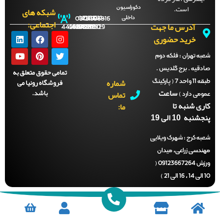
است.
دکوراسیون
شبکه های
داخلی
09121996816
021-
021-
021-
021-
اجتماعی:
آدرس ما جهت
44288702
44288701
44288700
44288929
خرید حضوری
ه تهران :
فلکه دوم
دقیه . برج گلدیس .
تمامی حقوق متعلق به
شماره
فروشگاه رونیا می
طبقه 11 واحد 7 ( پارکینگ
ساعت
باشد.
تماس
می دارد )
ری شنبه تا
ما:
نبه 10 الی 19
ه کرج :
شهرک ویلایی
ندسی زراعی، میدان
ورزش 09123667264 (
)