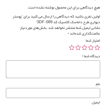
0
تومان
0 متر مربع
یچ دیدگاهی برای این محصول نوشته نشده است.
ولین نفری باشید که دیدگاهی را ارسال می کنید برای “پوستر
واری طرح داماسک کلاسیک کد 3DF-089”
شانی ایمیل شما منتشر نخواهد شد.
بخش‌های موردنیاز
لامت‌گذاری شده‌اند
*
رزرو
متیاز شما
صب
*
وستر
یدگاه شما
*
واری
ام
*
یمیل