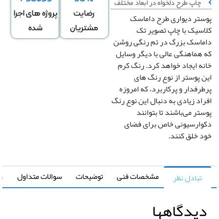
چاپ طرح دلخواه در ابعاد مختلف
رضایت
پروژه های اجرا
تر دیواری طرح داماسک
عرض
ارتفاع
↕
*
سیک با چاپ تصویر تک
مشتریان
شده
دیوار
دیوار
اسک بزرگ در تم رنگی روشن
هماهنگی عالی با دیگر وسایل
ه ایجاد خواهد کرد. رنگ کرم
دگی در عرض
کشیدگی در ارتفاع
+
-
+
 پوستر از نوع رنگ های
رفدار و پرکاربرد، که امروزه
اد زیادی به دنبال این نوع رنگ
تغییر سایز توسط طراح
تر می‌باشند تا بتوانند
صویر سیاه و سفید
رونیا
ارسیونی خاص برای فضای
 خلق کنند.
صویر چپ به راست
مشخصات فنی
توضیحات
سوالات متداول
راهنما
تبادل نظر
یدگاهها
قیمت کل
مساحت