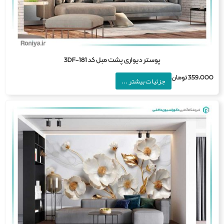
پوستر دیواری پشت مبل کد 3DF-181
359,0
تومان
جزئیات بیشتر ...