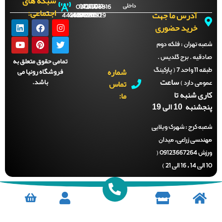
شبکه های
داخلی
09121996816
021-
021-
021-
021-
اجتماعی:
آدرس ما جهت
44288702
44288701
44288700
44288929
خرید حضوری
ه تهران :
فلکه دوم
دقیه . برج گلدیس .
تمامی حقوق متعلق به
شماره
فروشگاه رونیا می
طبقه 11 واحد 7 ( پارکینگ
ساعت
باشد.
تماس
می دارد )
ری شنبه تا
ما:
نبه 10 الی 19
ه کرج :
شهرک ویلایی
ندسی زراعی، میدان
ورزش 09123667264 (
)