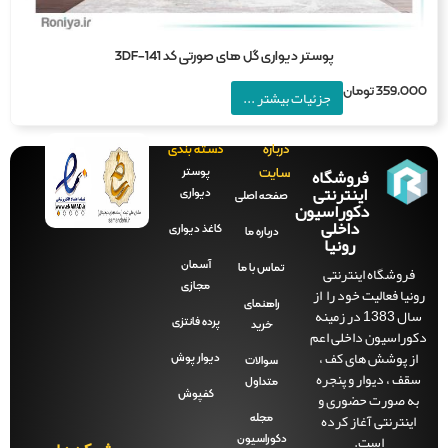
پوستر دیواری گل های صورتی کد 3DF-141
359,0
تومان
جزئیات بیشتر ...
درباره
دسته بندی
فروشگاه
پوستر
سایت
اینترنتی
دیواری
صفحه‌ اصلی
دکوراسیون
داخلی
کاغذ دیواری
درباره ما
رونیا
آسمان
فروشگاه اینترنتی
تماس با ما
مجازی
نیا فعالیت خود را از
راهنمای
سال 1383 در زمینه
پرده فانتزی
خرید
وراسیون داخلی اعم
ز پوشش های کف ،
دیوار پوش
سوالات
قف ، دیوار و پنجره
متداول
ه صورت حضوری و
کفپوش
اینترنتی آغاز کرده
مجله
است.
دکوراسیون