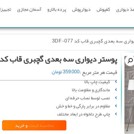
ذ دیواری
کفپوش
دیوارپوش
پرده بالارو
آسمان مجازی
تجهیزا
ری سه بعدی گچبری قاب کد 3DF-077
پوستر دیواری سه بعدی گچبری قاب کد 3DF-077
قیمت هر متر مربع :
359,000
تومان
کیفیت چاپ بالا
ماندگاری و مقاومت بالا
نصب توسط نصاب حرفه ای
مقاوم در برابر پارگی و خط‌ و خش
چاپ طرح دلخواه در ابعاد مختلف
محاسبه قیمت
و خرید