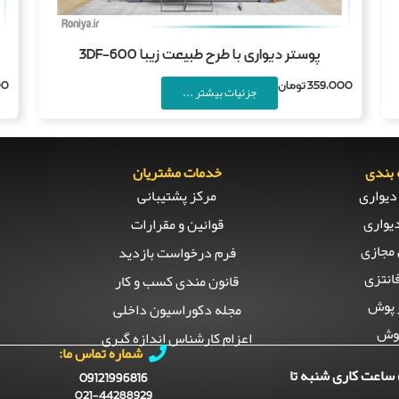
پوستر دیواری با طرح طبیعت زیبا 3DF-600
359,000
تومان
00
جزئیات بیشتر ...
بندی
خدمات مشتریان
دیواری
مرکز پشتیبانی
یواری
قوانین و مقرارات
مجازی
فرم درخواست بازدید
انتزی
قانون مندی کسب و کار
 پوش
مجله دکوراسیون داخلی
وش
اعزام کارشناس اندازه گیری
شماره تماس ما:
ساعت کاری شنبه تا
09121996816
021-44288929