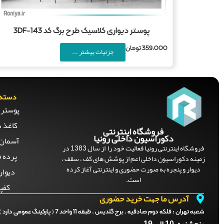
پوستر دیواری کلاسیک طرح برگ کد 3DF-143
359,000
تومان
جزئیات بیشتر ...
دسته 
پوستر 
کاغذ د
فروشگاه اینترنتی
دکوراسیون داخلی رونیا
آسمان 
فروشگاه اینترنتی رونیا فعالیت خود را از سال 1383 در
پرده ف
زمینه دکوراسیون داخلی اعم از پوشش های کف ، سقف ،
دیوار و پنجره به صورت حضوری و اینترنتی آغاز کرده
دیوار
است.
کفپ
آدرس ما جهت خرید حضوری
شعبه تهران :
فلکه دوم صادقیه . برج گلدیس . طبقه 11 واحد 7 ( پارکینگ عمومی دارد )