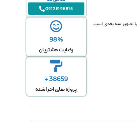
09121996816
ا تصویر سه بعدی است.
98%
رضایت مشتریان
38659 +
پروژه های اجرا شده