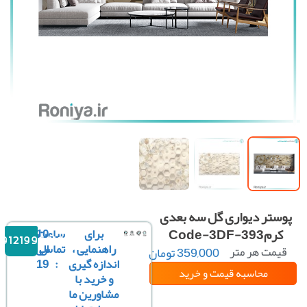
ستر دیواری گل سه بعدی
کرمCode-3DF-393
برای
ساعت
10
09121996816
راهنمایی ،
تماس
الی
یمت هر متر
359,000
تومان
مربع :
اندازه گیری
:
19
محاسبه قیمت
و خرید
و خرید با
مشاورین ما
سفارشی سازی تصویر