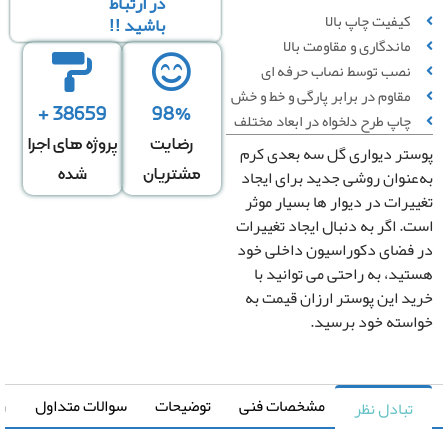
در ارتباط
کیفیت چاپ بالا
باشید !!
ماندگاری و مقاومت بالا
نصب توسط نصاب حرفه ای
مقاوم در برابر پارگی و خط‌ و خش
38659 +
98%
چاپ طرح دلخواه در ابعاد مختلف
رضایت
پروژه های اجرا
تر دیواری گل سه بعدی کرم
عرض
ارتفاع
↕
*
عنوان روشی جدید برای ایجاد
مشتریان
شده
دیوار
دیوار
یرات در دیوار ها بسیار موثر
. اگر به دنبال ایجاد تغییرات
فضای دکوراسیون داخلی خود
دگی در عرض
کشیدگی در ارتفاع
+
-
+
ید، به راحتی می توانید با
د این پوستر ارزان قیمت به
سته خود برسید.
تغییر سایز توسط طراح
صویر سیاه و سفید
رونیا
صویر چپ به راست
مشخصات فنی
توضیحات
سوالات متداول
راهنما
تبادل نظر