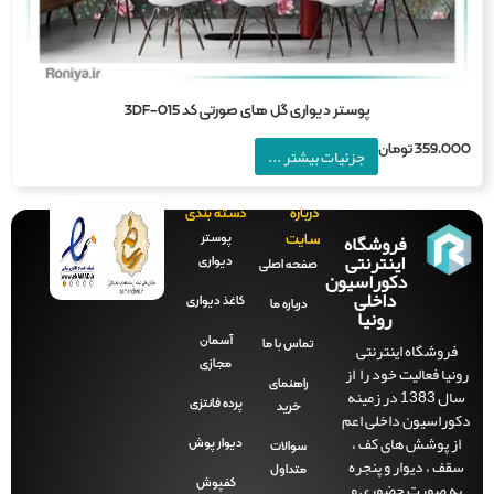
پوستر دیواری گل های صورتی کد 3DF-015
359,0
تومان
جزئیات بیشتر ...
درباره
دسته بندی
فروشگاه
پوستر
سایت
اینترنتی
دیواری
صفحه‌ اصلی
دکوراسیون
داخلی
کاغذ دیواری
درباره ما
رونیا
آسمان
فروشگاه اینترنتی
تماس با ما
مجازی
نیا فعالیت خود را از
راهنمای
سال 1383 در زمینه
پرده فانتزی
خرید
وراسیون داخلی اعم
ز پوشش های کف ،
دیوار پوش
سوالات
قف ، دیوار و پنجره
متداول
ه صورت حضوری و
کفپوش