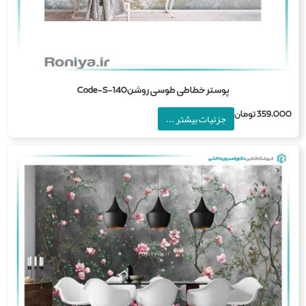
پوستر خطاطی طوسی روشنCode-S-140
359,0
تومان
جزئیات بیشتر ...