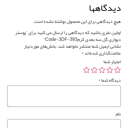
یدگاهها
یچ دیدگاهی برای این محصول نوشته نشده است.
قیمت کل
مساحت
ولین نفری باشید که دیدگاهی را ارسال می کنید برای “پوستر
واری گل سه بعدی کرمCode-3DF-393”
0
تومان
0 متر مربع
شانی ایمیل شما منتشر نخواهد شد.
بخش‌های موردنیاز
لامت‌گذاری شده‌اند
*
متیاز شما
یدگاه شما
*
رزرو
صب
*
وستر
واری
ام