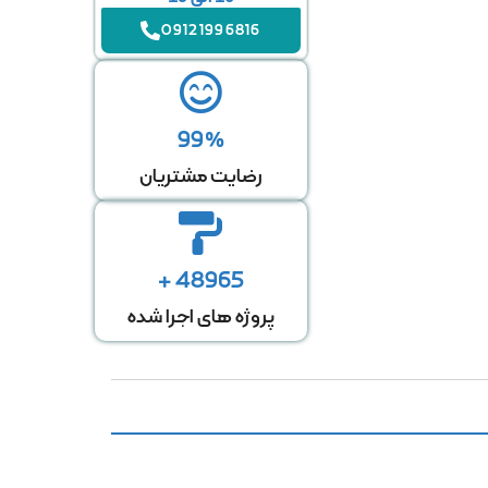
09121996816
99%
رضایت مشتریان
48965 +
پروژه های اجرا شده