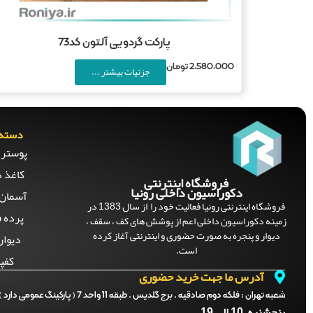
پارکت گردویی آلتون کد73
2,580,000
تومان
جزئیات بیشتر ...
دسته 
پوستر 
کاغذ د
فروشگاه اینترنتی
دکوراسیون داخلی رونیا
آسمان 
فروشگاه اینترنتی رونیا فعالیت خود را از سال 1383 در
پرده ف
زمینه دکوراسیون داخلی اعم از پوشش های کف ، سقف ،
دیوار و پنجره به صورت حضوری و اینترنتی آغاز کرده
دیوار
است.
کفپ
آدرس ما جهت خرید حضوری
شعبه تهران :
فلکه دوم صادقیه . برج گلدیس . طبقه 11 واحد 7 ( پارکینگ عمومی دارد )
پنجشنبه 10 الی 19