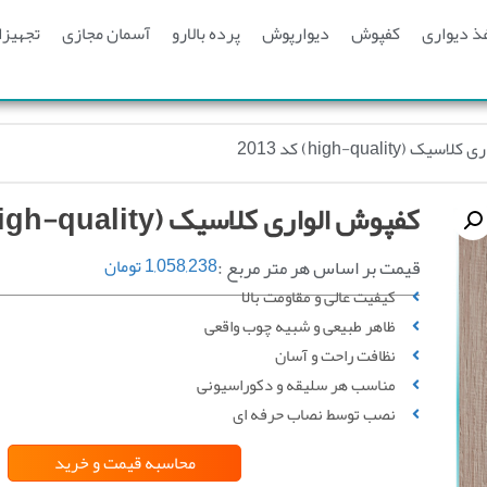
ذ دیواری
کفپوش
دیوارپوش
پرده بالارو
آسمان مجازی
تجهیزا
(high-quality) کد 2013
کفپوش الواری کلاسیک (high-quality) کد 2013
قیمت بر اساس هر متر مربع :
1,058,238
تومان
کیفیت عالی و مقاومت بالا
ظاهر طبیعی و شبیه چوب واقعی
نظافت راحت و آسان
مناسب هر سلیقه و دکوراسیونی
نصب توسط نصاب حرفه ای
محاسبه قیمت
و خرید