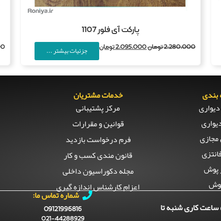
پارکت آی فلور 1107
2,280,000
تومان
2,095,000
تومان
00
جزئیات بیشتر ...
بندی
خدمات مشتریان
دیواری
مرکز پشتیبانی
یواری
قوانین و مقرارات
مجازی
فرم درخواست بازدید
انتزی
قانون مندی کسب و کار
 پوش
مجله دکوراسیون داخلی
وش
اعزام کارشناس اندازه گیری
شماره تماس ما:
ساعت کاری شنبه تا
09121996816
021-44288929