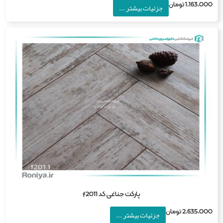
1,163,0
تومان
جزئیات بیشتر ...
پارکت جناغی کد f2011
2,635,0
تومان
جزئیات بیشتر ...