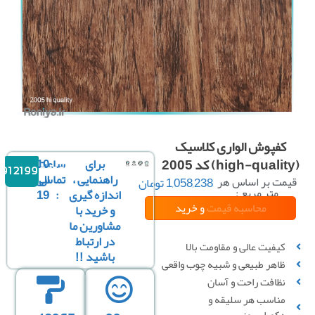
کفپوش الواری کلاسیک
برای
ساعت
10
09121996816
راهنمایی ،
تماس
الی
یمت بر اساس هر
1,058,238
تومان
متر مربع :
اندازه گیری
:
19
محاسبه قیمت
و خرید
و خرید با
مشاورین ما
در ارتباط
مقدار مورد
کیفیت عالی و مقاومت بالا
باشید !!
نیاز
ظاهر طبیعی و شبیه چوب واقعی
پیشنهاد میشود 5 درصد بیشتر از متراژ اصلی
نظافت راحت و آسان
خریداری نمایید
مناسب هر سلیقه و