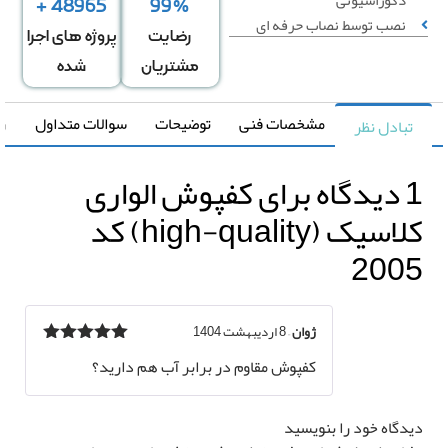
دکوراسیونی
48965 +
99%
نصب توسط نصاب حرفه ای
رضایت
پروژه های اجرا
مشتریان
شده
قیمت کل
مقدار
مشخصات فنی
توضیحات
سوالات متداول
راهنما
تبادل نظر
0
تومان
0 متر مربع
اه برای
کفپوش الواری
رزرو
نصب
*
کلاسیک (high-quality) کد
فپوش
200
ژوان
–
8 اردیبهشت 1404
نمره
5
از 5
کفپوش مقاوم در برابر آب هم دارید؟
دگاه خود را بنویسید