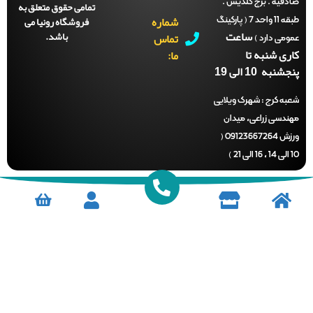
قیه . برج گلدیس .
تمامی حقوق متعلق به
شماره
فروشگاه رونیا می
طبقه 11 واحد 7 ( پارکینگ
ساعت
باشد.
تماس
می دارد )
ری شنبه تا
ما:
نبه 10 الی 19
ه کرج :
شهرک ویلایی
دسی زراعی، میدان
ورزش 09123667264 (