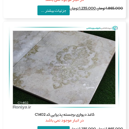
1,865,0
تومان
1,235,000
تومان
جزئیات بیشتر ...
کاغذ دیواری برجسته پذیرایی کد C1402
در انبار موجود نمی باشد