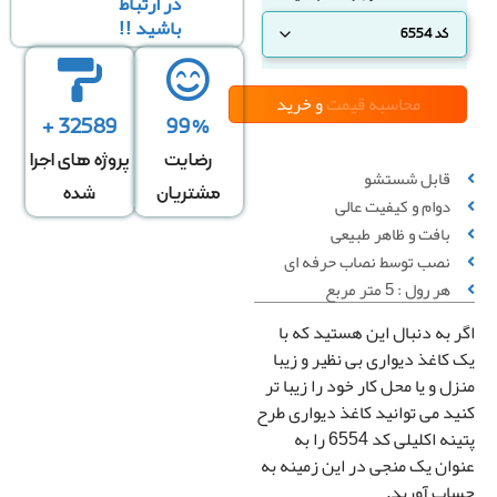
در ارتباط
باشید !!
محاسبه قیمت
و خرید
32589 +
99%
رضایت
پروژه های اجرا
قابل شستشو
مشتریان
شده
دوام و کیفیت عالی
بافت و ظاهر طبیعی
محاسبه بر
محاسبه بر
محاسبه بر
نصب توسط نصاب حرفه ای
ساس تعداد
اساس متراژ
اساس متراژ
هر رول : 5 متر مربع
رول
دیوار
منزل
ر به دنبال این هستید که با
 کاغذ دیواری بی نظیر و زیبا
تعداد رول
ل و یا محل کار خود را زیبا تر
ید می توانید کاغذ دیواری طرح
پتینه اکلیلی کد 6554 را به
وان یک منجی در این زمینه به
قیمت کل
اب آورید.