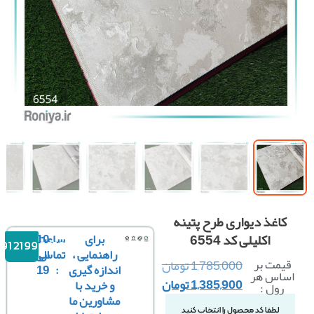
کاغذ دیواری طرح پتینه
اکلیلی کد 6554
برای
ساعت
10
09121996816
راهنمایی ،
تماس
الی
قیمت بر
1,785,000
تومان
اندازه گیری
:
19
ساس هر
1,385,900
تومان
و خرید با
رول :
مشاورین ما