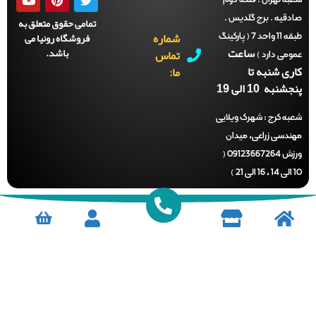
قیه . برج گلدیس .
تمامی حقوق متعلق به
شماره
فروشگاه رونیا می
طبقه 11 واحد 7 ( پارکینگ
ساعت
باشد.
تماس
می دارد )
ری شنبه تا
ما:
نبه 10 الی 19
ه کرج :
شهرک ویلایی
دسی زراعی، میدان
ورزش 09123667264 (