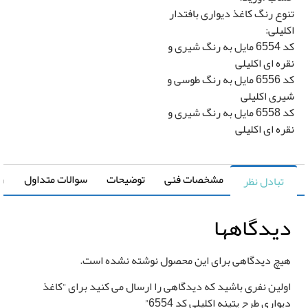
0
تومان
وع رنگ کاغذ دیواری بافتدار
لیلی:
رزرو
کد 6554 مایل به رنگ شیری و
ره ای اکلیلی
نصب
*
کد 6556 مایل به رنگ طوسی و
کاغذ
ری اکلیلی
دیواری
کد 6558 مایل به رنگ شیری و
ره ای اکلیلی
مشخصات فنی
توضیحات
سوالات متداول
راهنما
تبادل نظر
یدگاهها
یچ دیدگاهی برای این محصول نوشته نشده است.
لین نفری باشید که دیدگاهی را ارسال می کنید برای “کاغذ
واری طرح پتینه اکلیلی کد 6554”