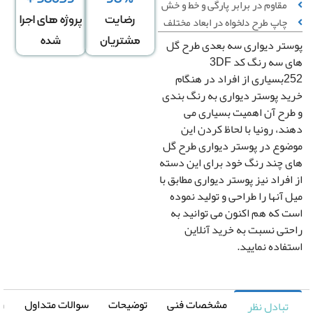
مقاوم در برابر پارگی و خط‌ و خش
چاپ طرح دلخواه در ابعاد مختلف
رضایت
پروژه های اجرا
مشتریان
شده
تر دیواری سه بعدی طرح گل
عرض
ارتفاع
↕
*
های سه رنگ کد 3DF
دیوار
دیوار
252بسیاری از افراد در هنگام
د پوستر دیواری به رنگ بندی
رح آن اهمیت بسیاری می
دگی در عرض
کشیدگی در ارتفاع
+
-
+
د، رونیا با لحاظ کردن این
وع در پوستر دیواری طرح گل
 چند رنگ خود برای این دسته
تغییر سایز توسط طراح
افراد نیز پوستر دیواری مطابق با
صویر سیاه و سفید
رونیا
 آنها را طراحی و تولید نموده
 که هم اکنون می توانید به
صویر چپ به راست
تی نسبت به خرید آنلاین
فاده نمایید.
مشخصات فنی
توضیحات
سوالات متداول
راهنما
تبادل نظر