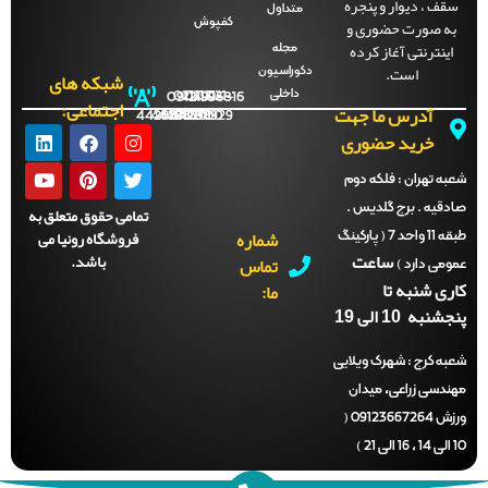
قف ، دیوار و پنجره
متداول
ه صورت حضوری و
کفپوش
اینترنتی آغاز کرده
مجله
است.
دکوراسیون
شبکه های
داخلی
09121996816
021-
021-
021-
021-
اجتماعی:
آدرس ما جهت
44288702
44288701
44288700
44288929
خرید حضوری
ه تهران :
فلکه دوم
دقیه . برج گلدیس .
تمامی حقوق متعلق به
شماره
فروشگاه رونیا می
طبقه 11 واحد 7 ( پارکینگ
ساعت
باشد.
تماس
می دارد )
ری شنبه تا
ما:
نبه 10 الی 19
ه کرج :
شهرک ویلایی
ندسی زراعی، میدان
ورزش 09123667264 (
)