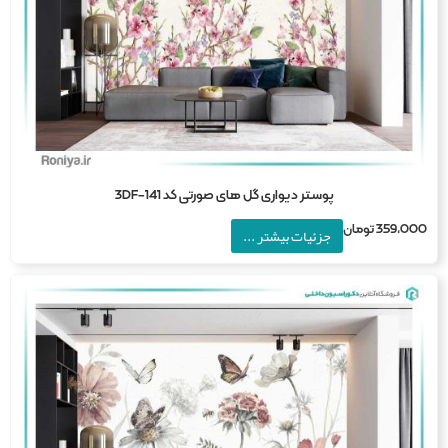
پوستر دیواری گل های صورتی کد 3DF-141
359,0
تومان
جزئیات بیشتر ...