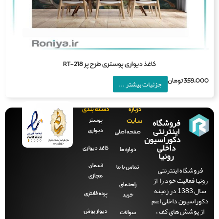
کاغذ دیواری پوستری طرح پر RT-218
359,0
تومان
جزئیات بیشتر ...
درباره
دسته بندی
فروشگاه
پوستر
سایت
اینترنتی
دیواری
صفحه‌ اصلی
دکوراسیون
داخلی
کاغذ دیواری
درباره ما
رونیا
آسمان
فروشگاه اینترنتی
تماس با ما
مجازی
نیا فعالیت خود را از
راهنمای
سال 1383 در زمینه
پرده فانتزی
خرید
وراسیون داخلی اعم
ز پوشش های کف ،
دیوار پوش
سوالات