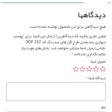
قیمت کل
مساحت
یدگاهها
0
تومان
0 متر مربع
یچ دیدگاهی برای این محصول نوشته نشده است.
ولین نفری باشید که دیدگاهی را ارسال می کنید برای “پوستر
واری سه بعدی طرح گل های سه رنگ کد 3DF 252”
شانی ایمیل شما منتشر نخواهد شد.
بخش‌های موردنیاز
رزرو
لامت‌گذاری شده‌اند
*
صب
*
متیاز شما
وستر
واری
یدگاه شما
*
*
ام