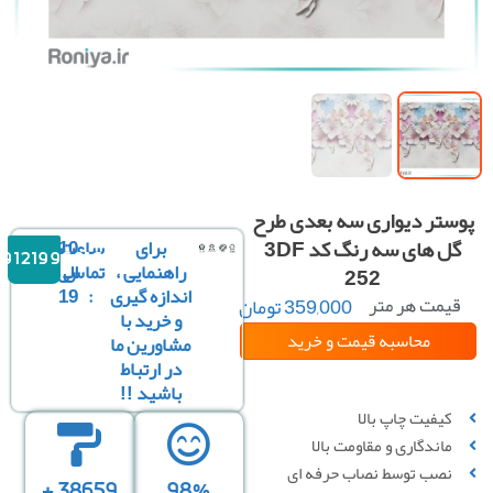
ستر دیواری سه بعدی طرح
گل های سه رنگ کد 3DF
برای
ساعت
10
09121996816
راهنمایی ،
تماس
الی
252
اندازه گیری
:
19
یمت هر متر
359,000
تومان
و خرید با
مربع :
محاسبه قیمت
و خرید
مشاورین ما
در ارتباط
باشید !!
سفارشی سازی تصویر
کیفیت چاپ بالا
ماندگاری و مقاومت بالا
نصب توسط نصاب حرفه ای
38659 +
98%