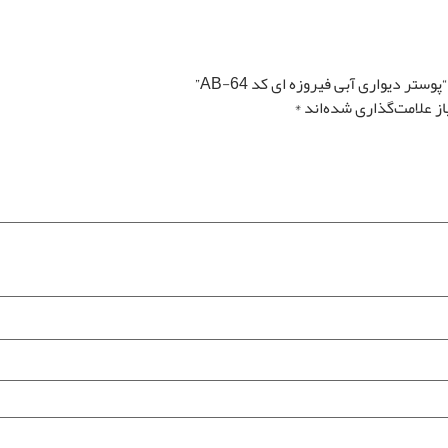
تصویر سیاه و سفید
تغییر سایز توسط طراح رونیا
تصویر چپ به راست
تر دیواری آبی فیروزه ای کد AB-64”
ز علامت‌گذاری شده‌اند
*
قیمت کل
مساحت
0
تومان
0 متر مربع
رزرو نصب پوستر
*
دیواری