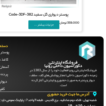
پوستر دیواری گل سفید Code-3DF-382
359,000
تومان
جزئیات بیشتر ...
دسته 
پوستر 
کاغذ د
فروشگاه اینترنتی
دکوراسیون داخلی رونیا
آسمان 
فروشگاه اینترنتی رونیا فعالیت خود را از سال 1383 در
پرده ف
زمینه دکوراسیون داخلی اعم از پوشش های کف ، سقف ،
دیوار و پنجره به صورت حضوری و اینترنتی آغاز کرده
دیوار
است.
کفپ
آدرس ما جهت خرید حضوری
شعبه تهران :
فلکه دوم صادقیه . برج گلدیس . طبقه 11 واحد 7 ( پارکینگ عمومی دارد )