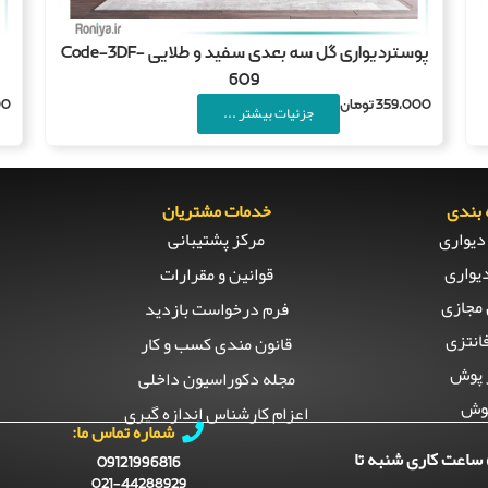
پوستردیواری گل سه بعدی سفید و طلایی Code-3DF-
609
359,000
تومان
00
جزئیات بیشتر ...
بندی
خدمات مشتریان
دیواری
مرکز پشتیبانی
یواری
قوانین و مقرارات
مجازی
فرم درخواست بازدید
انتزی
قانون مندی کسب و کار
 پوش
مجله دکوراسیون داخلی
وش
اعزام کارشناس اندازه گیری
شماره تماس ما:
ساعت کاری شنبه تا
09121996816
021-44288929