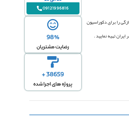
09121996816
ازگی را برای دکوراسیون
یران تهیه نمایید .
98%
رضایت مشتریان
38659 +
پروژه های اجرا شده