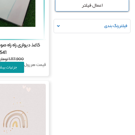
اعمال فیلتر
فیلتر رنگ بندی
541
1,117,900
تومان
قیمت هر رول
جزئیات بیشت