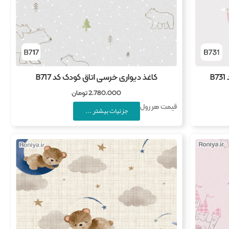
B
کاغذ دیواری خرسی اتاق کودک کد B717
2,780,000
تومان
قیمت هر رول
جزئیات بیشتر ...