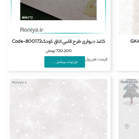
کاغذ دیواری طرح قلبی اتاق کودکCode-800172
720,200
تومان
قیمت هر رول
جزئیات بیشتر ...