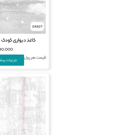
کاغذ دیواری کودک بارش
780,000
قیمت هر رول
جزئیات بیشت