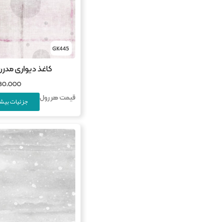
کاغذ دیواری مدرن کو
780,000
قیمت هر رول
جزئیات بیشت