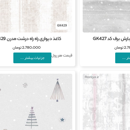
 برف کد GK427
کاغذ دیواری راه راه درشت مدرن GK429
2,
تومان
2,780,000
تومان
قیمت هر رول
ر ...
جزئیات بیشتر ...