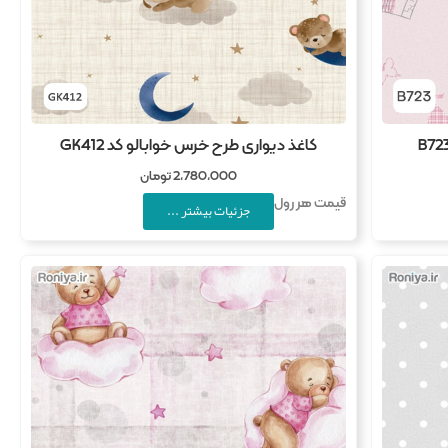
کاغذ دیواری طرح خرس خوابالو کد GK412
2,780,000
تومان
قیمت هر رول
جزئیات بیشتر ...