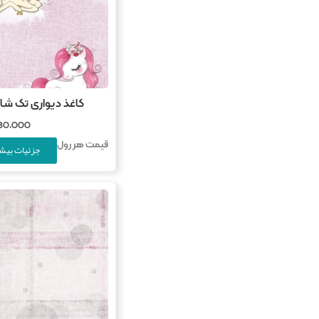
کاغذ دیواری تک شاخ دخ
780,000
قیمت هر رول
جزئیات بیشت