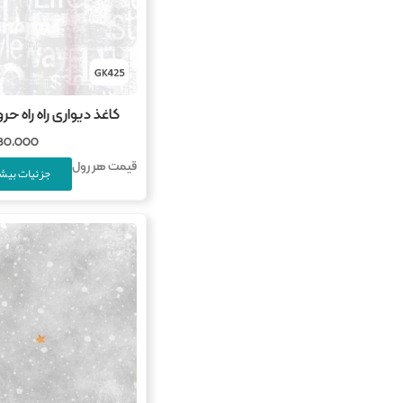
کاغذ دیواری راه راه حروف
780,000
قیمت هر رول
جزئیات بیشت