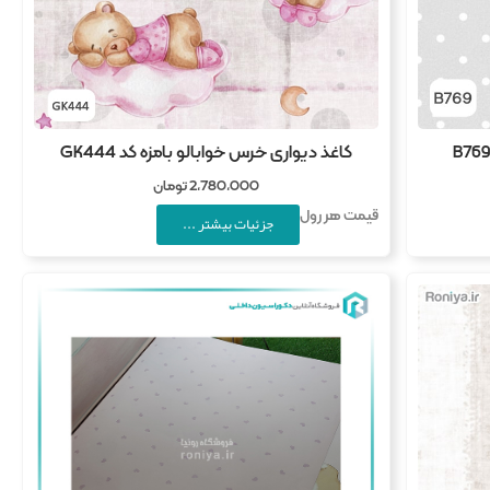
کاغذ دیواری خرس خوابالو بامزه کد GK444
2,780,000
تومان
قیمت هر رول
جزئیات بیشتر ...