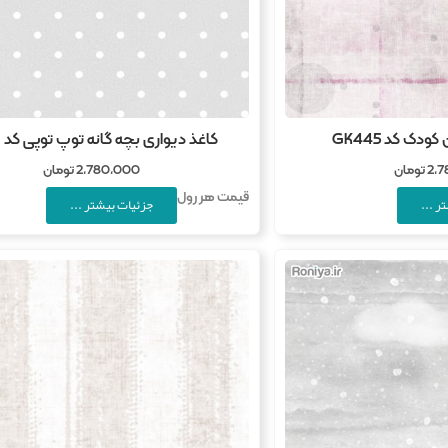
دک کد GK445
کاغذ دیواری بچه گانه توپ توپی کد B769
2,
تومان
2,780,000
تومان
قیمت هر رول
ر ...
جزئیات بیشتر ...