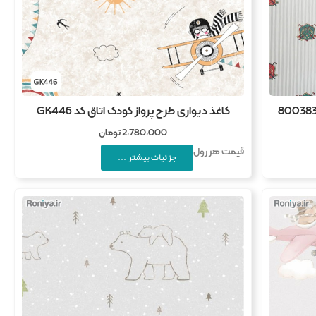
کاغذ دیواری طرح پرواز کودک اتاق کد GK446
2,780,000
تومان
قیمت هر رول
جزئیات بیشتر ...