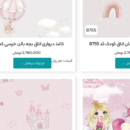
 اتاق کودک کد B755
کاغذ دیواری اتاق بچه بالن خرسی کد 731
2,
تومان
2,780,000
تومان
قیمت هر رول
ر ...
جزئیات بیشتر ...