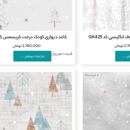
 انگلیسی کد GK425
کاغذ دیواری کودک درخت کریسمس کد 743
2,
تومان
2,780,000
تومان
قیمت هر رول
ر ...
جزئیات بیشتر ...