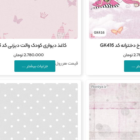
ترانه کد GK416
کاغذ دیواری کودک والت دیزنی کد B723
2,
تومان
2,780,000
تومان
قیمت هر رول
ر ...
جزئیات بیشتر ...