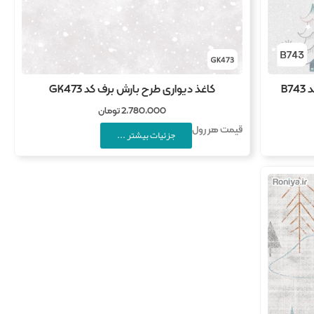
B
کاغذ دیواری طرح بارش برف کد GK473
2,780,000
تومان
قیمت هر رول
جزئیات بیشتر ...