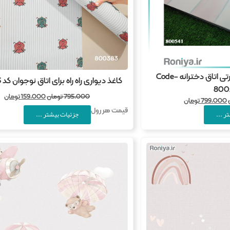
کاغذ دیواری راه راه صورتی اتاق دخترانه Code-
کاغذ دیواری راه راه برای اتاق نوجوان کد 800383
800
795,000
تومان
159,000
تومان
799,000
تومان
قیمت هر رول
جزئیات بیشتر ...
ر ...