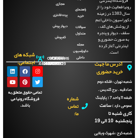
فروشگاه اینترنتی
مجازی
رونیا فعالیت خود را از
راهنمای
سال 1383 در زمینه
پرده فانتزی
خرید
دکوراسیون داخلی اعم
از پوشش های کف ،
دیوار پوش
سوالات
سقف ، دیوار و پنجره
متداول
به صورت حضوری و
کفپوش
اینترنتی آغاز کرده
مجله
است.
دکوراسیون
شبکه های
داخلی
09121996816
021-
021-
021-
021-
اجتماعی:
آدرس ما جهت
44288702
44288701
44288700
44288929
خرید حضوری
شعبه تهران :
فلکه دوم
صادقیه . برج گلدیس .
تمامی حقوق متعلق به
شماره
فروشگاه رونیا می
طبقه 11 واحد 7 ( پارکینگ
ساعت
باشد.
تماس
عمومی دارد )
کاری شنبه تا
ما:
پنجشنبه 10 الی 19
شعبه کرج :
شهرک ویلایی