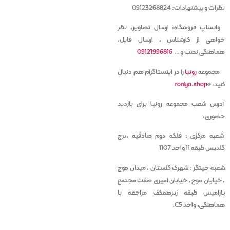
نظرات و پیشنهادات: 09123268824
واتساپ فروشگاه: ارسال تصاویر، نظر
خواهی از کارشناس ، ارسال فایل،
هماهنگی نصب و …
09121996816
مجموعه
رونیا
را در اینستاگرام هم دنبال
کنید:
@
roniya.shop
آدرس شعب مجموعه رونیا برای بازدید
حضوری
:
شعبه مرکزی : فلکه دوم صادقیه ،برج
گلدیس طبقه 11 واحد 1107
شعبه چیتگر : شهرک گلستان ، میدان موج
، خیابان موج ، خیابان امیری صفت مجتمع
پارامیس طبقه زیرهمکف مراجعه با
هماهنگی، واحد C5
.