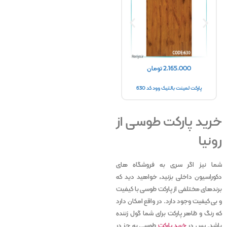
2,165,000
تومان
2,165,000
تومان
پارکت لمینت بالتیک وود کد 630
پارکت لمینت بالتیک وود کد 695
پارکت 
خرید پارکت طوسی از
رونیا
شما نیز اگر سری به فروشگاه های
دکوراسیون داخلی بزنید، خواهید دید که
برندهای مختلفی از پارکت طوسی با کیفیت
و بی کیفیت وجود دارد. در واقع امکان دارد
که رنگ و ظاهر پارکت برای شما گول زننده
باشد. پس در
خرید پارکت
طوسی به جز در